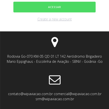
Create a new account
Rodovia Go-070 KM-05 QD 01 LT 142 Aeródromo Brigadeiro
Mario Eppighaus - Escolinha de Aviação - SBNV - Goiânia -Go
contato@wipaviacao.com.br comercial@wipaviacao.com.br
srm@wipaviacao.com.br