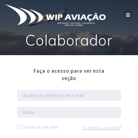
Skip
to
content
Colaborador
Faça o acesso para ver esta
seção
Lembrar de mim
Esqueceu a senha?